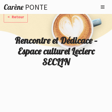
Carène
PONTE
Aller
Retour
au
contenu
Rencontre et Dédicace –
Espace culturel Leclerc
SECLIN