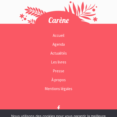
Carène
PONTE
Accueil
Agenda
Actualités
Les livres
Presse
À propos
Mentions légales
F
a
Nous utilisons des cookies pour vous garantir la meilleure
I