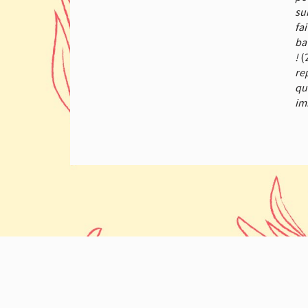
su
fa
ba
!
(
re
qu
im