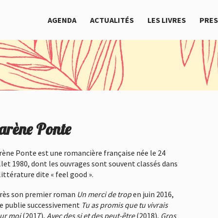
AGENDA
ACTUALITÉS
LES LIVRES
PRES
arène Ponte
rène Ponte est une romancière française née le 24
illet 1980, dont les ouvrages sont souvent classés dans
littérature dite « feel good ».
rès son premier roman
Un merci de trop
en juin 2016,
le publie successivement
Tu as promis que tu vivrais
ur moi
(2017),
Avec des si et des peut-être
(2018),
Gros